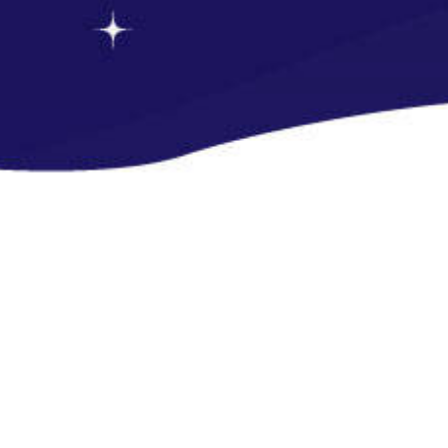
-->
-->
-->