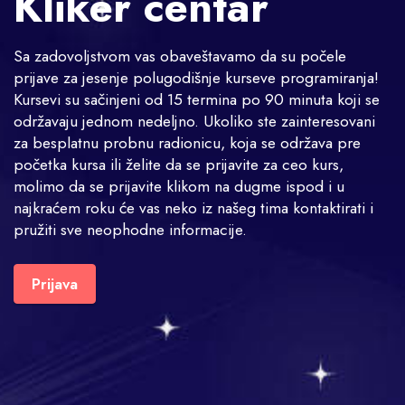
Kliker centar
Sa zadovoljstvom vas obaveštavamo da su počele
prijave za jesenje polugodišnje kurseve programiranja!
Kursevi su sačinjeni od 15 termina po 90 minuta koji se
održavaju jednom nedeljno. Ukoliko ste zainteresovani
za besplatnu probnu radionicu, koja se održava pre
početka kursa ili želite da se prijavite za ceo kurs,
molimo da se prijavite klikom na dugme ispod i u
najkraćem roku će vas neko iz našeg tima kontaktirati i
pružiti sve neophodne informacije.
Prijava