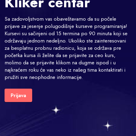
Kliker centar
Sa zadovoljstvom vas obaveštavamo da su počele
prijave za jesenje polugodišnje kurseve programiranja!
Kursevi su sačinjeni od 15 termina po 90 minuta koji se
održavaju jednom nedeljno. Ukoliko ste zainteresovani
za besplatnu probnu radionicu, koja se održava pre
početka kursa ili želite da se prijavite za ceo kurs,
molimo da se prijavite klikom na dugme ispod i u
najkraćem roku će vas neko iz našeg tima kontaktirati i
pružiti sve neophodne informacije.
Prijava