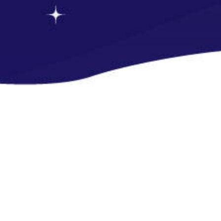
-->
-->
-->