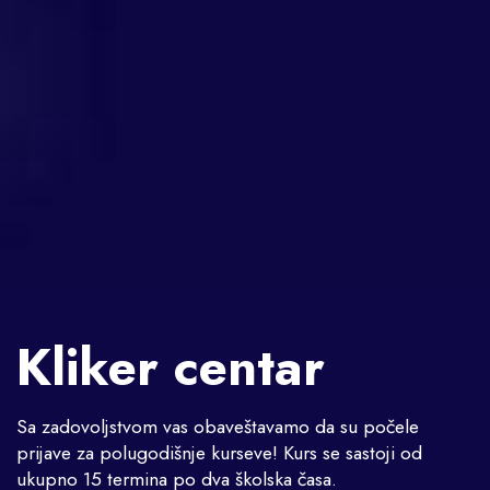
Kliker centar
Sa zadovoljstvom vas obaveštavamo da su počele
prijave za polugodišnje kurseve! Kurs se sastoji od
ukupno 15 termina po dva školska časa.