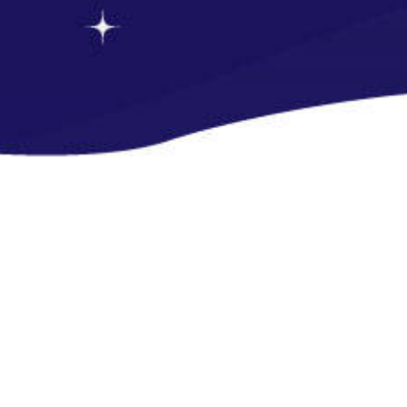
-->
-->
-->